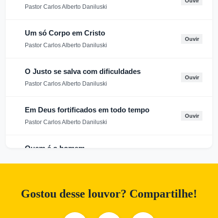
Ouvir
Pastor Carlos Alberto Daniluski
Um só Corpo em Cristo
Ouvir
Pastor Carlos Alberto Daniluski
O Justo se salva com dificuldades
Ouvir
Pastor Carlos Alberto Daniluski
Em Deus fortificados em todo tempo
Ouvir
Pastor Carlos Alberto Daniluski
Quem é o homem
Ouvir
Pastor Carlos Alberto Daniluski
Deus está Falando
Gostou desse louvor? Compartilhe!
Ouvir
Pastor Carlos Alberto Daniluski