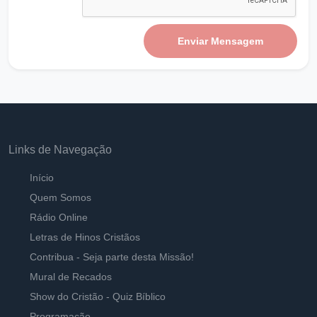
Pastor Carlos Alberto Daniluski
Enviar Mensagem
O DEUS que guarda seus santos até na
velhice
Ouvir
Pastor Carlos Alberto Daniluski
Fortes em DEUS pela fé
Ouvir
Pastor Carlos Alberto Daniluski
Links de Navegação
Vivendo a Verdade do Evangelho
Início
Ouvir
Pastor Carlos Alberto Daniluski
Quem Somos
Rádio Online
Crescendo como Trigo para Deus
Letras de Hinos Cristãos
Ouvir
Pastor Carlos Alberto Daniluski
Contribua - Seja parte desta Missão!
Mural de Recados
Não posso ser um ramo infrutífero para Deus
Show do Cristão - Quiz Bíblico
Ouvir
Pastor Carlos Alberto Daniluski
Programação