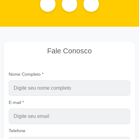
Rendição
Ouvir
Pastor Carlos Alberto Daniluski
O Senhor Tem o Alimento Certo
Ouvir
Pastor Carlos Alberto Daniluski
Fale Conosco
Vivendo para DEUS
Ouvir
Pastor Carlos Alberto Daniluski
Nome Completo *
Senhor, Tira-nos da Idolatria - B
Ouvir
Pastor Carlos Alberto Daniluski
E-mail *
Salmo 121
Ouvir
Casa do Senhor
Tira minha duplicidade, meu Senhor
Telefone
Ouvir
Pastor Carlos Alberto Daniluski