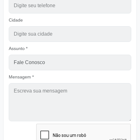
Ó Deus de Maravilhas
Ouvir
Cidade
Pastor Carlos Alberto Daniluski
Escolhidos para Viver em Deus
Ouvir
Pastor Carlos Alberto Daniluski
Assunto *
Deixando de ser meninos
Ouvir
Pastor Carlos Alberto Daniluski
Mensagem *
Tira minhas razões para ser humilde - B
Ouvir
Pastor Carlos Alberto Daniluski
Os que são de DEUS ouvem e obedecem
Ouvir
Pastor Carlos Alberto Daniluski
A Graça que da Vida
Ouvir