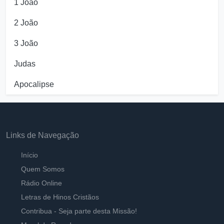
1 João
2 João
3 João
Judas
Apocalipse
Links de Navegação
Início
Quem Somos
Rádio Online
Letras de Hinos Cristãos
Contribua - Seja parte desta Missão!