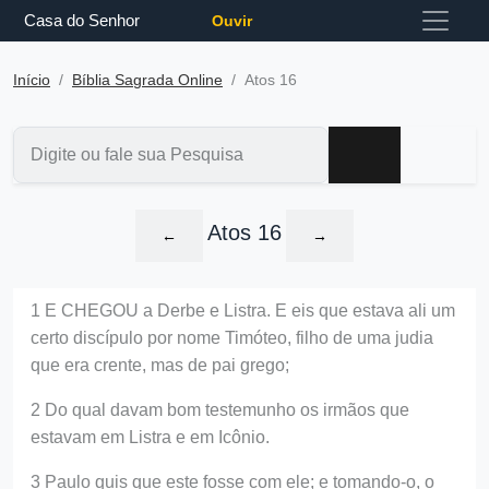
Casa do Senhor
Ouvir
Início
Bíblia Sagrada Online
Atos 16
Atos 16
←
→
1 E CHEGOU a Derbe e Listra. E eis que estava ali um
certo discípulo por nome Timóteo, filho de uma judia
que era crente, mas de pai grego;
2 Do qual davam bom testemunho os irmãos que
estavam em Listra e em Icônio.
3 Paulo quis que este fosse com ele; e tomando-o, o