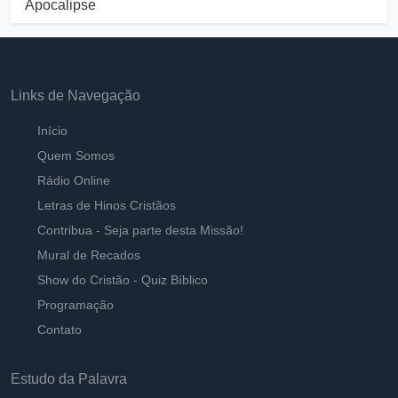
Apocalipse
Links de Navegação
Início
Quem Somos
Rádio Online
Letras de Hinos Cristãos
Contribua - Seja parte desta Missão!
Mural de Recados
Show do Cristão - Quiz Bíblico
Programação
Contato
Estudo da Palavra