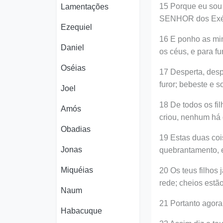
15 Porque eu sou
Lamentações
SENHOR dos Exér
Ezequiel
16 E ponho as min
Daniel
os céus, e para fu
Oséias
17 Desperta, desp
furor; bebeste e 
Joel
18 De todos os fi
Amós
criou, nenhum há
Obadias
19 Estas duas coi
Jonas
quebrantamento, e
Miquéias
20 Os teus filhos
rede; cheios est
Naum
21 Portanto agora 
Habacuque