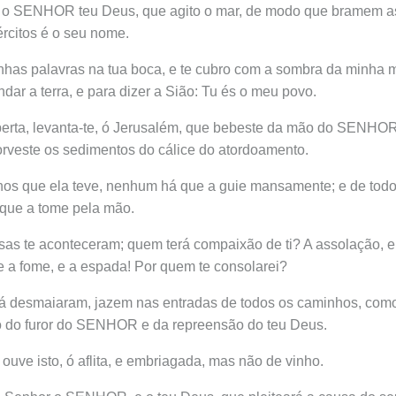
 o SENHOR teu Deus, que agito o mar, de modo que bramem a
citos é o seu nome.
has palavras na tua boca, e te cubro com a sombra da minha m
ndar a terra, e para dizer a Sião: Tu és o meu povo.
erta, levanta-te, ó Jerusalém, que bebeste da mão do SENHOR
sorveste os sedimentos do cálice do atordoamento.
lhos que ela teve, nenhum há que a guie mansamente; e de todo
 que a tome pela mão.
sas te aconteceram; quem terá compaixão de ti? A assolação, e
 a fome, e a espada! Por quem te consolarei?
 já desmaiaram, jazem nas entradas de todos os caminhos, como
ão do furor do SENHOR e da repreensão do teu Deus.
ouve isto, ó aflita, e embriagada, mas não de vinho.