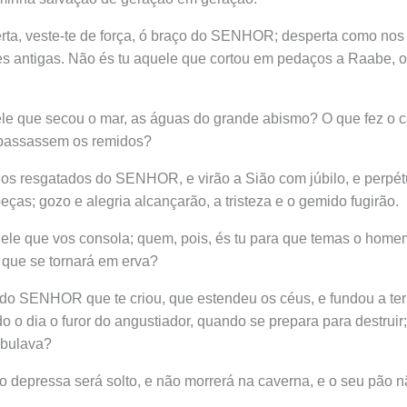
rta, veste-te de força, ó braço do SENHOR; desperta como nos
 antigas. Não és tu aquele que cortou em pedaços a Raabe, o 
ele que secou o mar, as águas do grande abismo? O que fez o 
 passassem os remidos?
 os resgatados do SENHOR, e virão a Sião com júbilo, e perpét
ças; gozo e alegria alcançarão, a tristeza e o gemido fugirão.
ele que vos consola; quem, pois, és tu para que temas o homem
 que se tornará em erva?
do SENHOR que te criou, que estendeu os céus, e fundou a ter
o o dia o furor do angustiador, quando se prepara para destruir
ribulava?
o depressa será solto, e não morrerá na caverna, e o seu pão nã