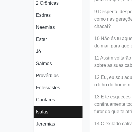
2 Crônicas
9 Desperta, despe
Esdras
como nas gerações
chacal?
Neemias
10 Não és tu aqu
Ester
do mar, para que
Jó
11 Assim voltarão
Salmos
sobre as suas cabe
Provérbios
12 Eu, eu sou aqu
o filho do homem,
Eclesiastes
13 E te esqueces 
Cantares
continuamente tod
furor do que te at
Isaías
14 O exilado cativ
Jeremias