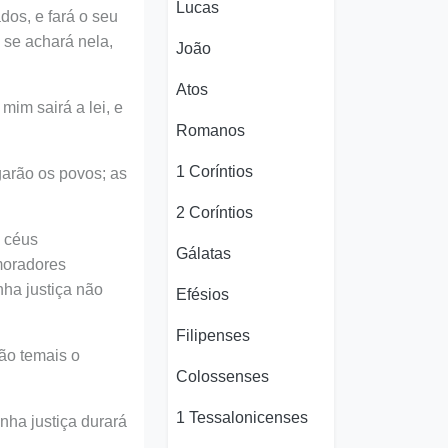
Lucas
os, e fará o seu
 se achará nela,
João
Atos
mim sairá a lei, e
Romanos
1 Coríntios
garão os povos; as
2 Coríntios
s céus
Gálatas
moradores
ha justiça não
Efésios
Filipenses
não temais o
Colossenses
1 Tessalonicenses
nha justiça durará