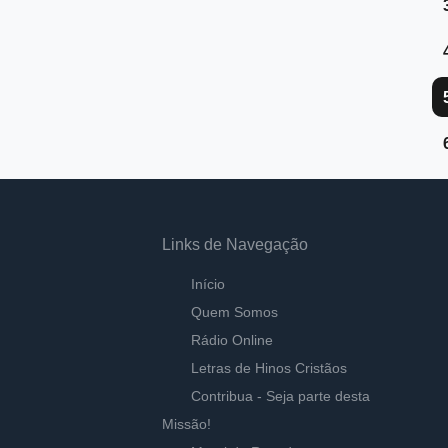
Links de Navegação
Início
Quem Somos
Rádio Online
Letras de Hinos Cristãos
Contribua - Seja parte desta
Missão!