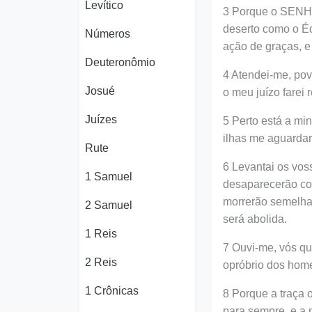
Levítico
3 Porque o SENHOR
deserto como o Éd
Números
ação de graças, e
Deuteronômio
4 Atendei-me, pov
Josué
o meu juízo farei 
Juízes
5 Perto está a mi
ilhas me aguardar
Rute
6 Levantai os vos
1 Samuel
desaparecerão co
morrerão semelha
2 Samuel
será abolida.
1 Reis
7 Ouvi-me, vós qu
2 Reis
opróbrio dos home
1 Crônicas
8 Porque a traça 
para sempre, e a