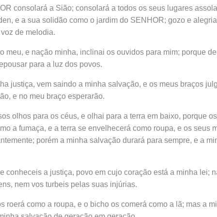
 consolará a Sião; consolará a todos os seus lugares assolad
en, e a sua solidão como o jardim do SENHOR; gozo e alegria
 voz de melodia.
o meu, e nação minha, inclinai os ouvidos para mim; porque de 
repousar para a luz dos povos.
nha justiça, vem saindo a minha salvação, e os meus braços jul
ão, e no meu braço esperarão.
sos olhos para os céus, e olhai para a terra em baixo, porque o
mo a fumaça, e a terra se envelhecerá como roupa, e os seus 
ntemente; porém a minha salvação durará para sempre, e a min
e conheceis a justiça, povo em cujo coração está a minha lei; 
ns, nem vos turbeis pelas suas injúrias.
os roerá como a roupa, e o bicho os comerá como a lã; mas a mi
 minha salvação de geração em geração.