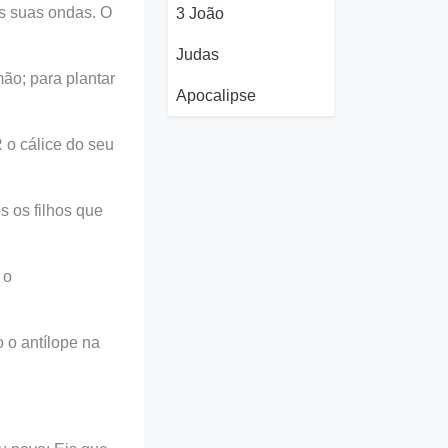
s suas ondas. O
3 João
Judas
ão; para plantar
Apocalipse
 o cálice do seu
s os filhos que
 o
 o antílope na