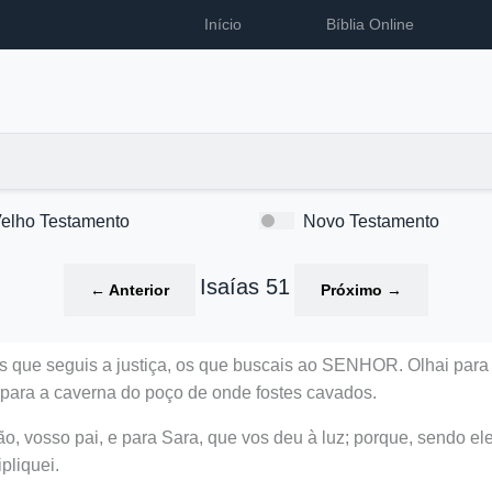
Início
Bíblia Online
elho Testamento
Novo Testamento
Isaías 51
←
Anterior
Próximo
→
 que seguis a justiça, os que buscais ao SENHOR. Olhai para
e para a caverna do poço de onde fostes cavados.
o, vosso pai, e para Sara, que vos deu à luz; porque, sendo ele
pliquei.