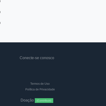
0
0
0
Conecte-se conosco
Termos de Uso
Política de Privacidade
Doação
(Contribuir)