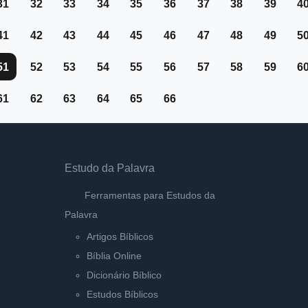
31
32
33
34
35
36
37
38
39
4
41
42
43
44
45
46
47
48
49
5
51
52
53
54
55
56
57
58
59
6
61
62
63
64
65
66
Estudo da Palavra
Ferramentas para Estudos da
Palavra
Artigos Bíblicos
Bíblia Online
Dicionário Bíblico
Estudos Bíblicos