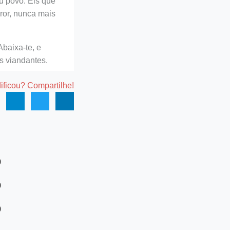
u povo: Eis que
ror, nunca mais
Abaixa-te, e
s viandantes.
dificou? Compartilhe!
0
0
0