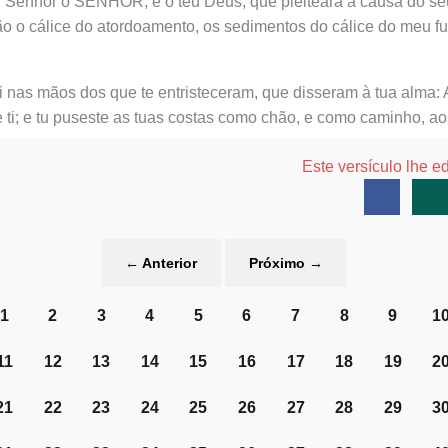
u Senhor o SENHOR, e o teu Deus, que pleiteará a causa do se
o o cálice do atordoamento, os sedimentos do cálice do meu fu
i nas mãos dos que te entristeceram, que disseram à tua alma: 
ti; e tu puseste as tuas costas como chão, e como caminho, ao
Este versículo lhe e
←
Anterior
Próximo
→
1
2
3
4
5
6
7
8
9
1
11
12
13
14
15
16
17
18
19
2
21
22
23
24
25
26
27
28
29
3