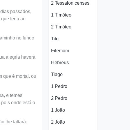
2 Tessalonicenses
 dias passados,
1 Timóteo
que feriu ao
2 Timóteo
caminho no fundo
Tito
Filemom
ua alegria haverá
Hebreus
Tiago
 que é mortal, ou
1 Pedro
ra, e temes
2 Pedro
; pois onde está o
1 João
o lhe faltará.
2 João