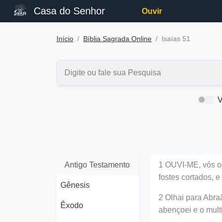
Casa do Senhor
Ouvir
Início
Bíblia Sagrada Online
Isaías 51
V
Antigo Testamento
1 OUVI-ME, vós os
fostes cortados, 
Gênesis
2 Olhai para Abraã
Êxodo
abençoei e o multi