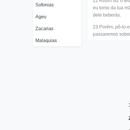
22 Assim diz o te
Sofonias
eu tomo da tua mã
dele beberás.
Ageu
23 Porém, pô-lo-e
Zacarias
passaremos sobre 
Malaquias