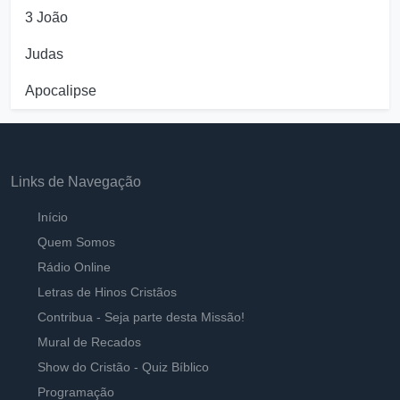
3 João
Judas
Apocalipse
Links de Navegação
Início
Quem Somos
Rádio Online
Letras de Hinos Cristãos
Contribua - Seja parte desta Missão!
Mural de Recados
Show do Cristão - Quiz Bíblico
Programação