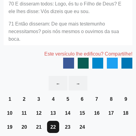
70 E disseram todos: Logo, és tu o Filho de Deus? E
ele lhes disse: Vós dizeis que eu sou.
71 Então disseram: De que mais testemunho
necessitamos? pois nós mesmos o ouvimos da sua
boca.
Este versículo lhe edificou? Compartilhe!
←
→
1
2
3
4
5
6
7
8
9
10
11
12
13
14
15
16
17
18
19
20
21
22
23
24