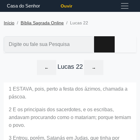
Casa do Senhor
Ouvir
Início
Bíblia Sagrada Online
Lucas 22
Lucas 22
←
→
1 ESTAVA, pois, perto a festa dos ázimos, chamada a
páscoa.
2 E os principais dos sacerdotes, e os escribas,
andavam procurando como o matariam; porque temiam
o povo.
3 Entrou, porém, Satanás em Judas, que tinha por