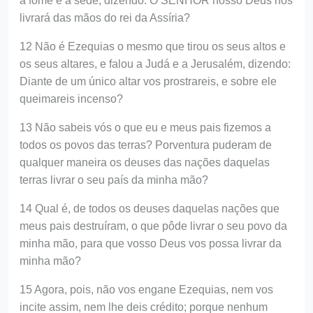
à fome e à sede, dizendo: O SENHOR nosso Deus nos
livrará das mãos do rei da Assíria?
12 Não é Ezequias o mesmo que tirou os seus altos e
os seus altares, e falou a Judá e a Jerusalém, dizendo:
Diante de um único altar vos prostrareis, e sobre ele
queimareis incenso?
13 Não sabeis vós o que eu e meus pais fizemos a
todos os povos das terras? Porventura puderam de
qualquer maneira os deuses das nações daquelas
terras livrar o seu país da minha mão?
14 Qual é, de todos os deuses daquelas nações que
meus pais destruíram, o que pôde livrar o seu povo da
minha mão, para que vosso Deus vos possa livrar da
minha mão?
15 Agora, pois, não vos engane Ezequias, nem vos
incite assim, nem lhe deis crédito; porque nenhum