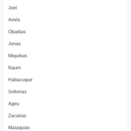
Joel
Amós
Obadias
Jonas
Miquéias
Naum
Habacuque
Sofonias
Ageu
Zacarias
Malaquias