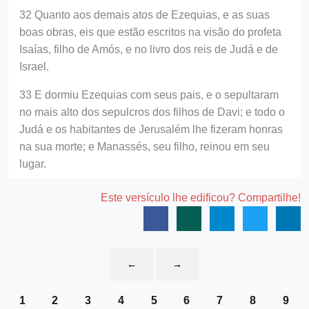
32 Quanto aos demais atos de Ezequias, e as suas
boas obras, eis que estão escritos na visão do profeta
Isaías, filho de Amós, e no livro dos reis de Judá e de
Israel.
33 E dormiu Ezequias com seus pais, e o sepultaram
no mais alto dos sepulcros dos filhos de Davi; e todo o
Judá e os habitantes de Jerusalém lhe fizeram honras
na sua morte; e Manassés, seu filho, reinou em seu
lugar.
Este versículo lhe edificou? Compartilhe!
←
→
1
2
3
4
5
6
7
8
9