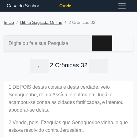
Casa do Senhor
Ouvir
Início
Bíblia Sagrada Online
2 Crônicas 32
2 Crônicas 32
←
→
1 DEPOIS destas coisas e desta verdade, veio
Senaqueribe, rei da Assíria, e entrou em Judá, e
acampou-se contra as cidades fortificadas, e intentou
apoderar-se delas.
2 Vendo, pois, Ezequias que Senaqueribe vinha, e que
estava resolvido contra Jerusalém,