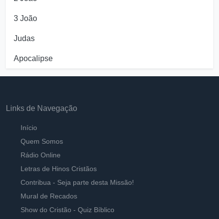
3 João
Judas
Apocalipse
Links de Navegação
Início
Quem Somos
Rádio Online
Letras de Hinos Cristãos
Contribua - Seja parte desta Missão!
Mural de Recados
Show do Cristão - Quiz Bíblico