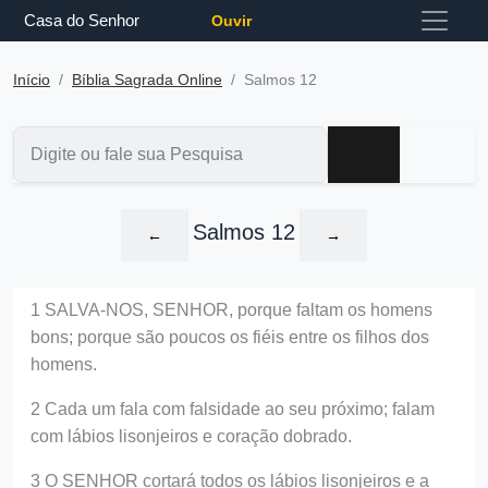
Casa do Senhor
Ouvir
Início
Bíblia Sagrada Online
Salmos 12
Salmos 12
←
→
1 SALVA-NOS, SENHOR, porque faltam os homens
bons; porque são poucos os fiéis entre os filhos dos
homens.
2 Cada um fala com falsidade ao seu próximo; falam
com lábios lisonjeiros e coração dobrado.
3 O SENHOR cortará todos os lábios lisonjeiros e a