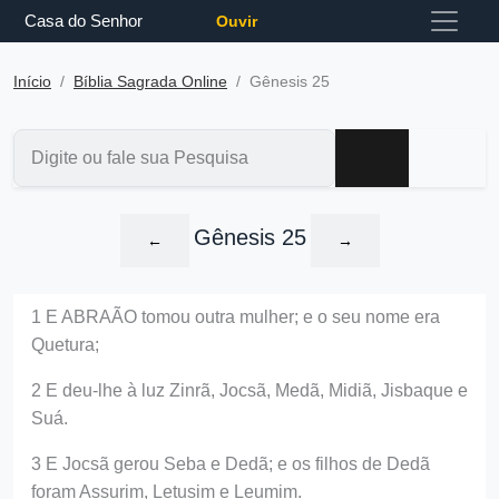
Casa do Senhor
Ouvir
Início
Bíblia Sagrada Online
Gênesis 25
Gênesis 25
←
→
1 E ABRAÃO tomou outra mulher; e o seu nome era
Quetura;
2 E deu-lhe à luz Zinrã, Jocsã, Medã, Midiã, Jisbaque e
Suá.
3 E Jocsã gerou Seba e Dedã; e os filhos de Dedã
foram Assurim, Letusim e Leumim.