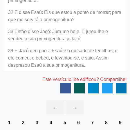
primogenitura.
32 E disse Esaú: Eis que estou a ponto de morrer; para
que me servirá a primogenitura?
33 Então disse Jacó: Jura-me hoje. E jurou-lhe e
vendeu a sua primogenitura a Jacó.
34 E Jacó deu pão a Esaú e o guisado de lentilhas; e
ele comeu, e bebeu, e levantou-se, e saiu. Assim
desprezou Esaú a sua primogenitura.
Este versículo lhe edificou? Compartilhe!
←
→
1
2
3
4
5
6
7
8
9