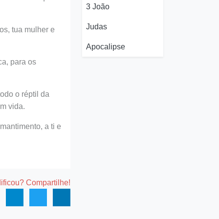
3 João
Judas
hos, tua mulher e
Apocalipse
ca, para os
do o réptil da
em vida.
mantimento, a ti e
dificou? Compartilhe!