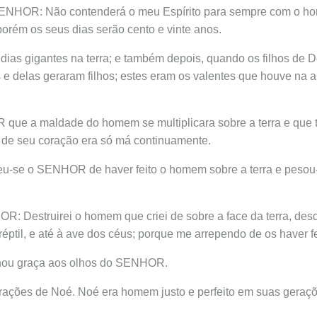
SENHOR: Não contenderá o meu Espírito para sempre com o h
orém os seus dias serão cento e vinte anos.
dias gigantes na terra; e também depois, quando os filhos de 
 e delas geraram filhos; estes eram os valentes que houve na a
 que a maldade do homem se multiplicara sobre a terra e que 
de seu coração era só má continuamente.
eu-se o SENHOR de haver feito o homem sobre a terra e pesou
R: Destruirei o homem que criei de sobre a face da terra, de
réptil, e até à ave dos céus; porque me arrependo de os haver fe
hou graça aos olhos do SENHOR.
erações de Noé. Noé era homem justo e perfeito em suas geraç