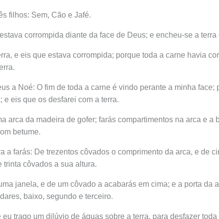
ês filhos: Sem, Cão e Jafé.
 estava corrompida diante da face de Deus; e encheu-se a terra 
erra, e eis que estava corrompida; porque toda a carne havia c
erra.
us a Noé: O fim de toda a carne é vindo perante a minha face; p
; e eis que os desfarei com a terra.
ma arca da madeira de gofer; farás compartimentos na arca e a
 com betume.
a a farás: De trezentos côvados o comprimento da arca, e de 
e trinta côvados a sua altura.
uma janela, e de um côvado a acabarás em cima; e a porta da a
ndares, baixo, segundo e terceiro.
 eu trago um dilúvio de águas sobre a terra, para desfazer tod