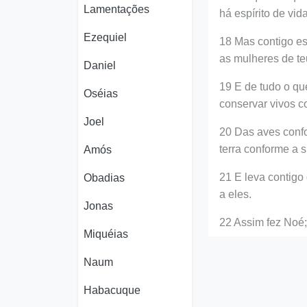
Lamentações
há espírito de vid
Ezequiel
18 Mas contigo est
as mulheres de teu
Daniel
19 E de tudo o que
Oséias
conservar vivos c
Joel
20 Das aves confo
terra conforme a s
Amós
21 E leva contigo 
Obadias
a eles.
Jonas
22 Assim fez Noé;
Miquéias
Naum
Habacuque