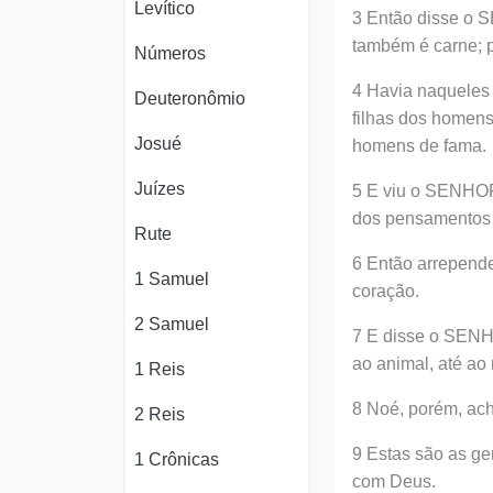
Levítico
3 Então disse o 
também é carne; p
Números
4 Havia naqueles 
Deuteronômio
filhas dos homens
Josué
homens de fama.
Juízes
5 E viu o SENHOR
dos pensamentos 
Rute
6 Então arrepend
1 Samuel
coração.
2 Samuel
7 E disse o SENHO
ao animal, até ao 
1 Reis
8 Noé, porém, ac
2 Reis
9 Estas são as g
1 Crônicas
com Deus.