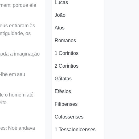
Lucas
omem; porque ele
João
Deus entraram às
Atos
ntiguidade, os
Romanos
1 Coríntios
toda a imaginação
2 Coríntios
-lhe em seu
Gálatas
Efésios
sde o homem até
ito.
Filipenses
Colossenses
ões; Noé andava
1 Tessalonicenses