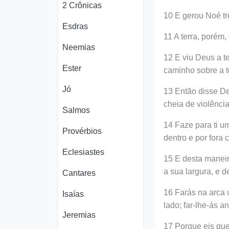
2 Crônicas
10 E gerou Noé tr
Esdras
11 A terra, porém,
Neemias
12 E viu Deus a t
Ester
caminho sobre a t
Jó
13 Então disse De
cheia de violência
Salmos
14 Faze para ti u
Provérbios
dentro e por fora
Eclesiastes
15 E desta maneir
a sua largura, e d
Cantares
16 Farás na arca 
Isaías
lado; far-lhe-ás a
Jeremias
17 Porque eis que