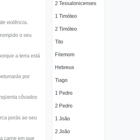
2 Tessalonicenses
1 Timóteo
de violência.
2 Timóteo
orrompido o seu
Tito
Filemom
orque a terra está
Hebreus
 betumarás por
Tiago
1 Pedro
cinqüenta côvados
2 Pedro
rca porás ao seu
1 João
2 João
a a carne em que