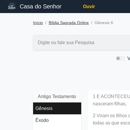
Casa do Senhor
Ouvir
Início
Bíblia Sagrada Online
Gênesis 6
V
Antigo Testamento
1 E ACONTECEU qu
nasceram filhas,
Gênesis
2 Viram os filhos
Êxodo
todas as que esc