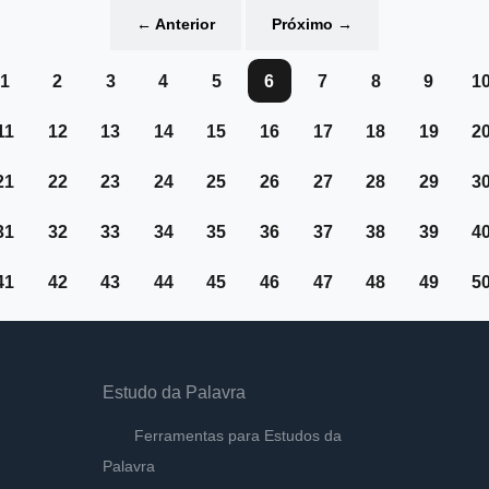
←
Anterior
Próximo
→
1
2
3
4
5
6
7
8
9
1
11
12
13
14
15
16
17
18
19
2
21
22
23
24
25
26
27
28
29
3
31
32
33
34
35
36
37
38
39
4
41
42
43
44
45
46
47
48
49
5
Estudo da Palavra
Ferramentas para Estudos da
Palavra