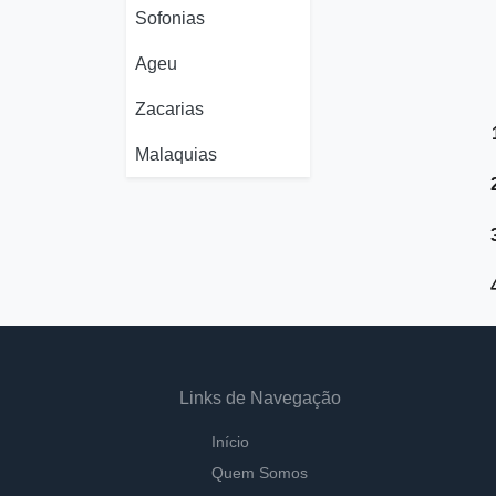
Sofonias
Ageu
Zacarias
Malaquias
Links de Navegação
Início
Quem Somos