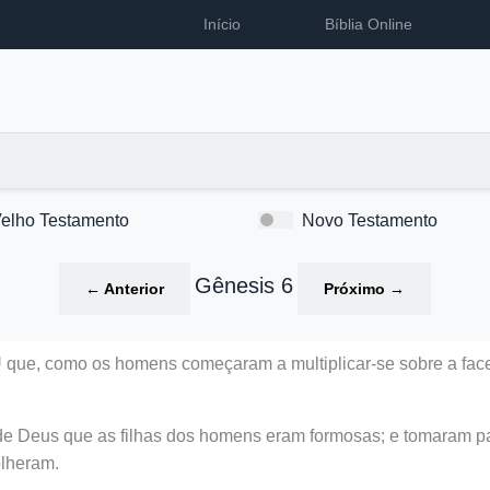
Início
Bíblia Online
elho Testamento
Novo Testamento
Gênesis 6
←
Anterior
Próximo
→
e, como os homens começaram a multiplicar-se sobre a face d
 de Deus que as filhas dos homens eram formosas; e tomaram p
olheram.