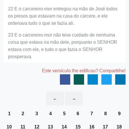
22 E o carcereiro-mor entregou na mão de José todos
os presos que estavam na casa do cárcere, e ele
ordenava tudo o que se fazia ali.
23 E o carcereiro-mor não teve cuidado de nenhuma
coisa que estava na mão dele, porquanto o SENHOR
estava com ele, e tudo o que fazia o SENHOR
prosperava.
Este versículo lhe edificou? Compartilhe!
←
→
1
2
3
4
5
6
7
8
9
10
11
12
13
14
15
16
17
18