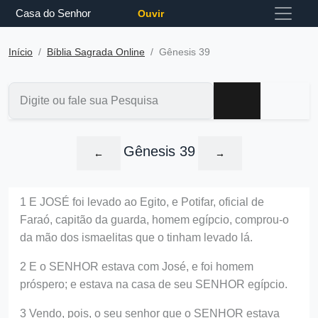
Casa do Senhor
Ouvir
Início
Bíblia Sagrada Online
Gênesis 39
Gênesis 39
←
→
1 E JOSÉ foi levado ao Egito, e Potifar, oficial de
Faraó, capitão da guarda, homem egípcio, comprou-o
da mão dos ismaelitas que o tinham levado lá.
2 E o SENHOR estava com José, e foi homem
próspero; e estava na casa de seu SENHOR egípcio.
3 Vendo, pois, o seu senhor que o SENHOR estava