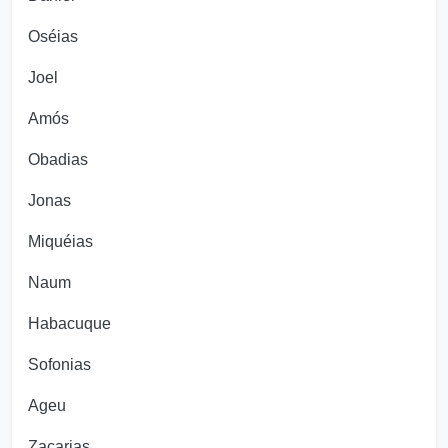
Oséias
Joel
Amós
Obadias
Jonas
Miquéias
Naum
Habacuque
Sofonias
Ageu
Zacarias