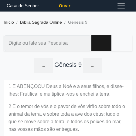
Casa do Senhor
Ouvir
Início
Bíblia Sagrada Online
Gênesis 9
Gênesis 9
←
→
1 E ABENÇOOU Deus a Noé e a seus filhos, e disse-
lhes: Frutificai e multiplicai-vos e enchei a terra.
2 E o temor de vós e o pavor de vós virão sobre todo o
animal da terra, e sobre toda a ave dos céus; tudo o
que se move sobre a terra, e todos os peixes do mar,
nas vossas mãos são entregues.